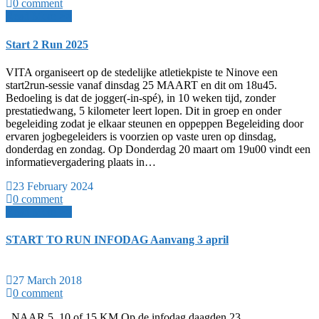
0 comment
Read More >>
Start 2 Run 2025
VITA organiseert op de stedelijke atletiekpiste te Ninove een
start2run-sessie vanaf dinsdag 25 MAART en dit om 18u45.
Bedoeling is dat de jogger(-in-spé), in 10 weken tijd, zonder
prestatiedwang, 5 kilometer leert lopen. Dit in groep en onder
begeleiding zodat je elkaar steunen en oppeppen Begeleiding door
ervaren jogbegeleiders is voorzien op vaste uren op dinsdag,
donderdag en zondag. Op Donderdag 20 maart om 19u00 vindt een
informatievergadering plaats in…
23 February 2024
0 comment
Read More >>
START TO RUN INFODAG Aanvang 3 april
27 March 2018
0 comment
NAAR 5, 10 of 15 KM Op de infodag daagden 23