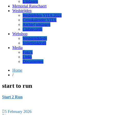
Uitslagen
Memorial Rasschaert
Wedstrijden
Wedstrijden VITA 2024
Crosskalender VITA
Archief uitslagen
Clubrecords
Webshop
Wedstrijdkledij
Vrijetijdskledij
Media
Foto’s
Links
Documenten
Home
/
start to run
Start 2 Run
5 February 2026