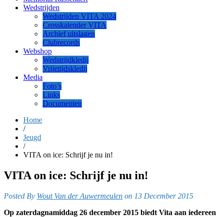
Wedstrijden
Wedstrijden VITA 2024
Crosskalender VITA
Archief uitslagen
Clubrecords
Webshop
Wedstrijdkledij
Vrijetijdskledij
Media
Foto’s
Links
Documenten
Home
/
Jeugd
/
VITA on ice: Schrijf je nu in!
VITA on ice: Schrijf je nu in!
Posted By
Wout Van der Auwermeulen
on 13 December 2015
Op zaterdagnamiddag 26 december 2015 biedt Vita aan iedereen v