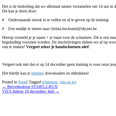
Het is de bedoeling dat we allemaal samen verzamelen om 14 uur in de 
Dit kan je doen door:
# Onderstaande strook in te vullen en af te geven op de training
# Een mailtje te sturen naar christa.bockstael@skynet.be
Hierop vermeld je je naam + je maat voor de schaatsen. Dit is een ma
begeleiding voorzien worden. De inschrijvingen sluiten we af op wo
van te maken!
Vergeet zeker je handschoenen niet!
Vergeet ook niet dat er op 24 december geen training is voor onze jeu
Het briefje kan je
hier
hier
downloaden en afdrukken!
Posted in
Jeugd
Tagged
schaatsen
,
vita on ice
Post
←
Brevettenloop START-2-RUN
VITA Indoor 19 december: Info
→
navigation