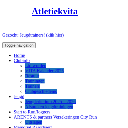
Skip
Atletiekvita
to
8 August 2026
content
Gezocht: Jeugdtrainers! (klik hier)
Toggle navigation
Home
Clubinfo
Lid worden
VITA Kalender 2025
Bestuur
Trainingen
Trainers
Clubgeschiedenis
Jeugd
Jeugdcriterium 2025 – 2026
Afspraken jeugdtrainingen
Start to Run/Joggers
ARENTS & partners Verzekeringen City Run
Uitslagen
Memorial Rasschaert